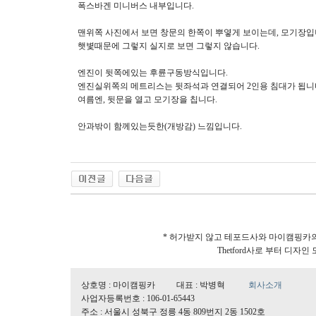
폭스바겐 미니버스 내부입니다.
맨위쪽 사진에서 보면 창문의 한쪽이 뿌옇게 보이는데, 모기장입
햇볓때문에 그렇지 실지로 보면 그렇지 않습니다.
엔진이 뒷쪽에있는 후륜구동방식입니다.
엔진실위쪽의 메트리스는 뒷좌석과 연결되어 2인용 침대가 됩니
여름엔, 뒷문을 열고 모기장을 칩니다.
안과밖이 함께있는듯한(개방감) 느낌입니다.
* 허가받지 않고 테포드사와 마이캠핑카의 
Thetford사로 부터 디
상호명 : 마이캠핑카 대표 : 박병혁
회사소개
사업자등록번호 : 106-01-65443
주소 : 서울시 성북구 정릉 4동 809번지 2동 1502호